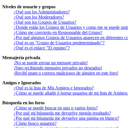
Niveles de usuario y grupos
¿Qué son los Administradores?
¿Qué son los Moderadores?
¿Qué son los Grupos de Usuarios?
¿Donde están los Grupos de Usuarios y como me se puede unir 
¿Cómo me convierto en Responsable del Grupo?
¿Por qué algunos Grupos de Usuarios aparecen en diferentes co
¿Qué es un "Grupo de Usuarios predeterminado"?
¿Qué es el enlace "El equipo"?
Mensajería privada
¡No se puede enviar un mensaje privado!
¡Sigo recibiendo mensajes privados no deseados!
¡Recibí spam o correos maliciosos de alguien en este foro!
Amigos e Ignorados
¿Qué es la lista de Mis Amigos e Ignorados?
¿Cómo se puede añadir ó borrar usuarios de mi lista de Amigos
Búsqueda en los foros
¿Cómo se puede buscar en uno o varios foros?
¿Por qué mi búsqueda me devuelve ningún resultado?
¿Por qué mi búsqueda me devuelve una página en blanco?
¿Cómo busco usuarios?