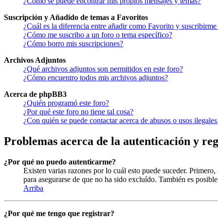
¿Como se puede encontrar mis propios mensajes y temas?
Suscripción y Añadido de temas a Favoritos
¿Cuál es la diferencia entre añadir como Favorito y suscribirme
¿Cómo me suscribo a un foro o tema específico?
¿Cómo borro mis suscripciones?
Archivos Adjuntos
¿Qué archivos adjuntos son permitidos en este foro?
¿Cómo encuentro todos mis archivos adjuntos?
Acerca de phpBB3
¿Quién programó este foro?
¿Por qué este foro no tiene tal cosa?
¿Con quién se puede contactar acerca de abusos o usos ilegales
Problemas acerca de la autenticación y reg
¿Por qué no puedo autenticarme?
Existen varias razones por lo cuál esto puede suceder. Primero
para asegurarse de que no ha sido excluído. También es posible 
Arriba
¿Por qué me tengo que registrar?