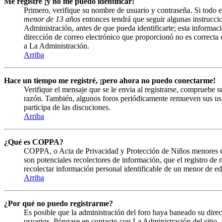
Me registré ¡y no me puedo identificar!
Primero, verifique su nombre de usuario y contraseña. Si todo e
menor de 13 años
entonces tendrá que seguir algunas instruccio
Administración, antes de que pueda identificarte; esta informació
dirección de correo electrónico que proporcionó no es correcta 
a La Administración.
Arriba
Hace un tiempo me registré, ¡pero ahora no puedo conectarme!
Verifique el mensaje que se le envia al registrarse, compruebe 
razón. También, algunos foros periódicamente remueven sus usuar
participa de las discuciones.
Arriba
¿Qué es COPPA?
COPPA, o Acta de Privacidad y Protección de Niños menores de 13
son potenciales recolectores de información, que el registro de
recolectar información personal identificable de un menor de ed
Arriba
¿Por qué no puedo registrarme?
Es posible que la administración del foro haya baneado su direc
usuarios. Póngase en contacto con La Administración del sitio.